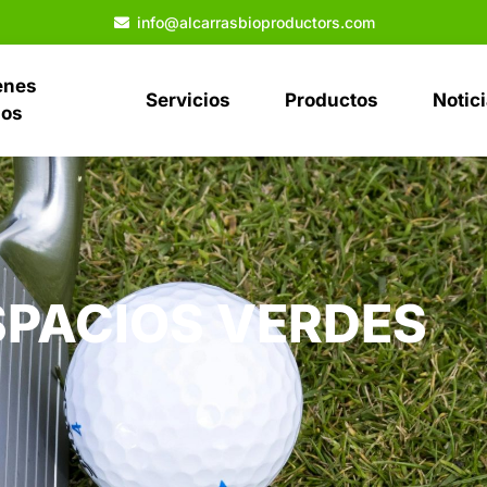
info@alcarrasbioproductors.com
enes
Servicios
Productos
Notic
os
SPACIOS VERDES