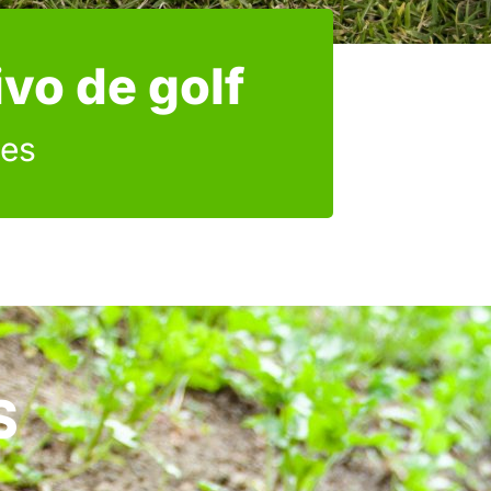
vo de golf
tes
S