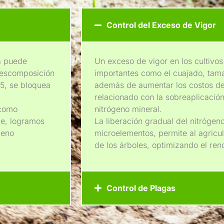
Control del Exceso de Vigor
da puede
Un exceso de vigor en los cultivo
 descomposición
importantes como el cuajado, tama
15, se bloquea
además de aumentar los costos de
relacionado con la sobreaplicació
 como
nitrógeno mineral.
je, logramos
La liberación gradual del nitrógen
geno
microelementos, permite al agricul
de los árboles, optimizando el rend
Control de Plagas