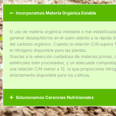
Incorporamos Materia Orgánica Estable
El uso de materia orgánica inestable o mal estabiliza
generar desequilibrios en el suelo debido a la rápida
del carbono orgánico. Cuando la relación C/N supera 
el nitrógeno disponible para las plantas.
Gracias a la selección cuidadosa de materias primas,
estiércoles bien procesados, y un adecuado composta
una relación C/N menor a 12, lo que proporciona nitró
directamente disponible para los cultivos.
Solucionamos Carencias Nutricionales