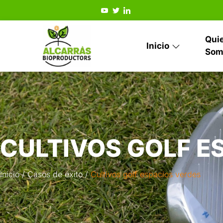
Qui
Inicio
Som
CULTIVOS GOLF E
Inicio /
Casos de éxito /
Cultivos golf espacios verdes