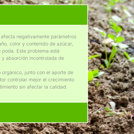
s afecta negativamente parámetros
ño, color y contenido de azúcar,
 poda. Este problema está
n y absorción incontrolada de
o orgánico, junto con el aporte de
tor controlar mejor el crecimiento
imiento sin afectar la calidad.